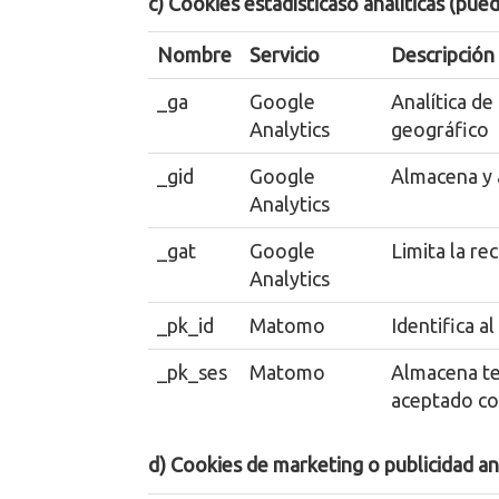
c) Cookies estadísticaso analíticas (pue
Nombre
Servicio
Descripción
_ga
Google
Analítica de
Analytics
geográfico
_gid
Google
Almacena y a
Analytics
_gat
Google
Limita la re
Analytics
_pk_id
Matomo
Identifica a
_pk_ses
Matomo
Almacena tem
aceptado coo
d) Cookies de marketing o publicidad an