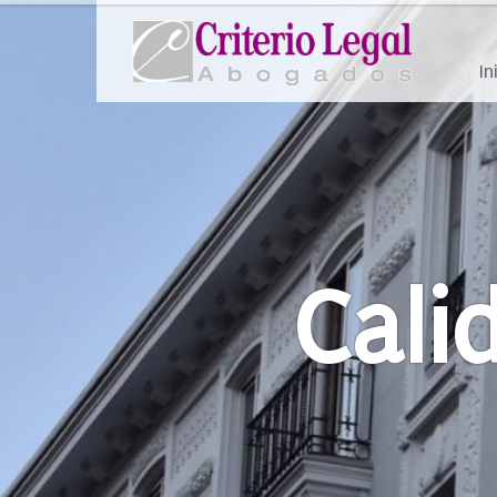
In
Cali